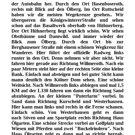
der Autobahn her. Durch den Ort Hasenboseroth,
rechts mit Blick auf den Ölberg. Im Ort Ruttscheid
haben wir die meisten Wegekreuze gesehen.. Wir
überqueren die KönigswintererStraße und sehen
schon auf das Basaltwerk oberhalb von Hühnerberg.
Der Ort Hühnerberg liegt wirklich schön. Wir sehen
Obstbäume und Damwild. und immer wieder der
Blick zum Ölberg. Durch den Ort bis zur
Berghausener Straße mit einem schönen Wegkreuz für
Wanderer. Hier führt der offizielle Radweg links
runter in den Ort. Denn nehmen wir aber nicht. Wir
fahren hier gerade aus Richtung Willmeroth. Nach ein
paar Metern steht hier auf der rechten Seite eine kleine
Bank. Einfach mal absteigen und bei guter Sicht kann
mann deutlich den Kölner Dom sehen. Eine schöne
Weitsicht. Nach Willmeroth links abbiegen und mal 1,5
KM auf der L330 fahren um dann ein Richtung Sand
abzubiegen. An der kleinen "Puterfarm" vorbei. In
Sand dann Richtung Kurscheid und Westerhausen.
Hier kann man links und rechts in die Ferne schauen.
Einfach schön. Von Westerhausen geht es dann
nach Söven und am Sportplatz rechts Richtung Haus
Ölgarten. Eine schöne Strecke vorbei an Golfplatz und
Wiesen mit Pferden und zwei "Buckelrindern". Nach
Haus Ölgarten geht es dann mal so richtig bergab.