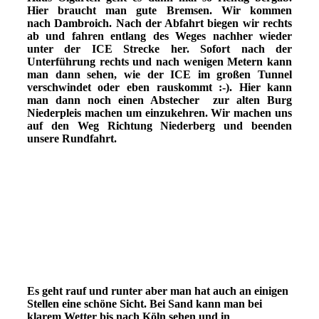
Hier braucht man gute Bremsen. Wir kommen
nach Dambroich. Nach der Abfahrt biegen wir rechts
ab und fahren entlang des Weges nachher wieder
unter der ICE Strecke her. Sofort nach der
Unterführung rechts und nach wenigen Metern kann
man dann sehen, wie der ICE im großen Tunnel
verschwindet oder eben rauskommt :-). Hier kann
man dann noch einen Abstecher zur alten Burg
Niederpleis machen um einzukehren. Wir machen uns
auf den Weg Richtung Niederberg und beenden
unsere Rundfahrt.
240314RadtourSand
240314RadtourbeiWesternhausen
240528BasaltSplitt
Es geht rauf und runter aber man hat auch an einigen
Stellen eine schöne Sicht. Bei Sand kann man bei
klarem Wetter bis nach Köln sehen und in