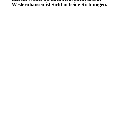
Westernhausen ist Sicht in beide Richtungen.
230514TourWegkreuze22
230514TourWegkreuze24
230514TourWegkreuze25
230514TourWegkreuze26
230514TourWegkreuze27
230514TourWegkreuze28
230514TourWegkreuze29
230514TourWegkreuze30
230514TourWegkreuze31
230514TourWegkreuze32
230514TourWegkreuze33