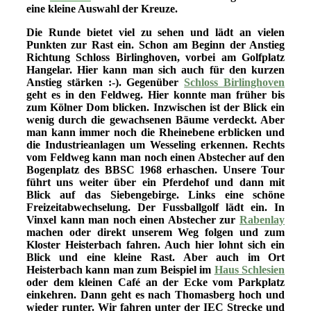
eine kleine Auswahl der Kreuze.
Die Runde bietet viel zu sehen und lädt an vielen
Punkten zur Rast ein. Schon am Beginn der Anstieg
Richtung Schloss Birlinghoven, vorbei am Golfplatz
Hangelar. Hier kann man sich auch für den kurzen
Anstieg stärken :-). Gegenüber
Schloss Birlinghoven
geht es in den Feldweg. Hier konnte man früher bis
zum Kölner Dom blicken. Inzwischen ist der Blick ein
wenig durch die gewachsenen Bäume verdeckt. Aber
man kann immer noch die Rheinebene erblicken und
die Industrieanlagen um Wesseling erkennen. Rechts
vom Feldweg kann man noch einen Abstecher auf den
Bogenplatz des BBSC 1968 erhaschen. Unsere Tour
führt uns weiter über ein Pferdehof und dann mit
Blick auf das Siebengebirge. Links eine schöne
Freizeitabwechselung. Der Fussballgolf lädt ein. In
Vinxel kann man noch einen Abstecher zur
Rabenlay
machen oder direkt unserem Weg folgen und zum
Kloster Heisterbach fahren. Auch hier lohnt sich ein
Blick und eine kleine Rast. Aber auch im Ort
Heisterbach kann man zum Beispiel im
Haus Schlesien
oder dem kleinen Café an der Ecke vom Parkplatz
einkehren. Dann geht es nach Thomasberg hoch und
wieder runter. Wir fahren unter der IEC Strecke und