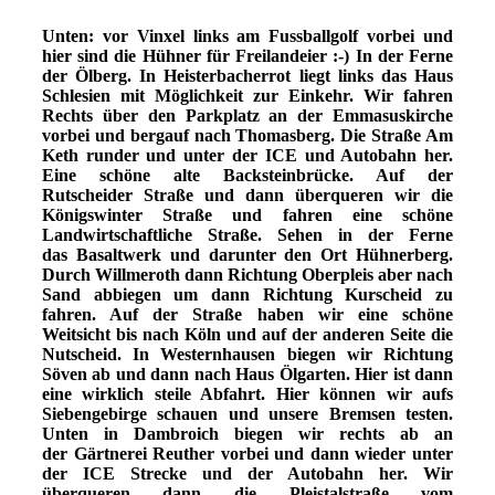
Unten: vor Vinxel links am Fussballgolf vorbei und
hier sind die Hühner für Freilandeier :-) In der Ferne
der Ölberg. In Heisterbacherrot liegt links das Haus
Schlesien mit Möglichkeit zur Einkehr. Wir fahren
Rechts über den Parkplatz an der Emmasuskirche
vorbei und bergauf nach Thomasberg. Die Straße Am
Keth runder und unter der ICE und Autobahn her.
Eine schöne alte Backsteinbrücke. Auf der
Rutscheider Straße und dann überqueren wir die
Königswinter Straße und fahren eine schöne
Landwirtschaftliche Straße. Sehen in der Ferne
das Basaltwerk und darunter den Ort Hühnerberg.
Durch Willmeroth dann Richtung Oberpleis aber nach
Sand abbiegen um dann Richtung Kurscheid zu
fahren. Auf der Straße haben wir eine schöne
Weitsicht bis nach Köln und auf der anderen Seite die
Nutscheid. In Westernhausen biegen wir Richtung
Söven ab und dann nach Haus Ölgarten. Hier ist dann
eine wirklich steile Abfahrt. Hier können wir aufs
Siebengebirge schauen und unsere Bremsen testen.
Unten in Dambroich biegen wir rechts ab an
der Gärtnerei Reuther vorbei und dann wieder unter
der ICE Strecke und der Autobahn her. Wir
überqueren dann die Pleistalstraße vom