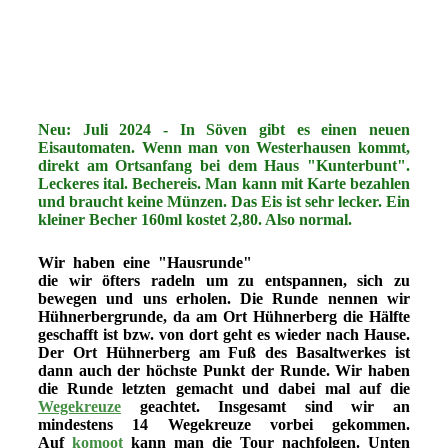
Groß (250412Hühnerberg39)
WS240903BaumpilzBB)
Groß (250412Hühnerberg43)
Neu: Juli 2024 - In Söven gibt es einen neuen
Eisautomaten. Wenn man von Westerhausen kommt,
direkt am Ortsanfang bei dem Haus "Kunterbunt".
Leckeres ital. Bechereis. Man kann mit Karte bezahlen
und braucht keine Münzen. Das Eis ist sehr lecker. Ein
kleiner Becher 160ml kostet 2,80. Also normal.
Wir haben eine "Hausrunde"
die wir öfters radeln um zu entspannen, sich zu
bewegen und uns erholen. Die Runde nennen wir
Hühnerbergrunde, da am Ort Hühnerberg die Hälfte
geschafft ist bzw. von dort geht es wieder nach Hause.
Der Ort Hühnerberg am Fuß des Basaltwerkes ist
dann auch der höchste Punkt der Runde. Wir haben
die Runde letzten gemacht und dabei mal auf die
Wegekreuze
geachtet. Insgesamt sind wir an
mindestens 14 Wegekreuze vorbei gekommen.
Auf
komoot
kann man die Tour nachfolgen. Unten