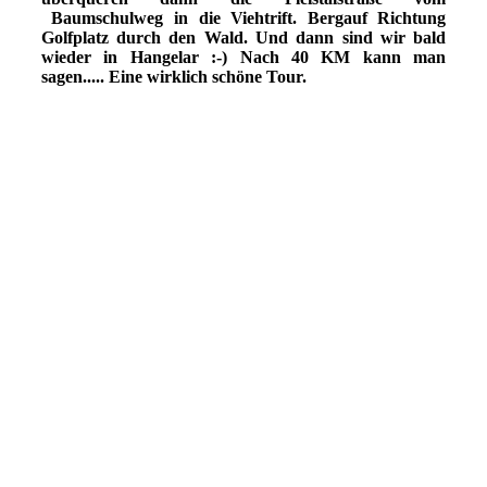
Baumschulweg in die Viehtrift. Bergauf Richtung
Golfplatz durch den Wald. Und dann sind wir bald
wieder in Hangelar :-) Nach 40 KM kann man
sagen..... Eine wirklich schöne Tour.
WS(250412Hühnerberg4)
Groß (250412Hühnerberg9)
Groß (250412Hühnerberg11)
Groß (250412Hühnerberg13)
Groß (250412Hühnerberg17)
Groß (250529Huehnerberg)
Groß (250412Hühnerberg26)
WS241029RadtourHsOelgarten)
Groß (250412Hühnerberg31)
Groß (250412Hühnerberg36)